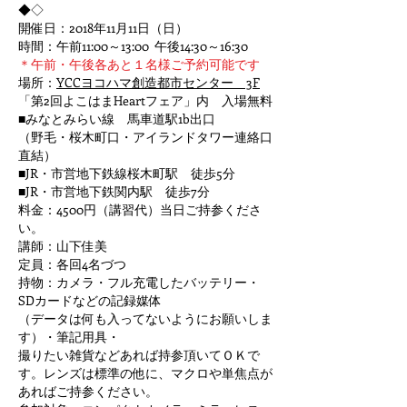
◆◇
開催日：
2018年11月11日（日）
時間：午前11:00～13:00 午後14:30～16:30
＊午前・午後各あと１名様ご予約可能です
場所：
YCCヨコハマ創造都市センター 3F
「第2回よこはまHeartフェア」内 入場無料
■みなとみらい線 馬車道駅1b出口
（野毛・桜木町口・アイランドタワー連絡口
直結）
■JR・市営地下鉄線桜木町駅 徒歩5分
■JR・市営地下鉄関内駅 徒歩7分
料金：4500円（講習代）当日ご持参くださ
い。
講師：山下佳美
定員：各回4名づつ
持物：カメラ・フル充電したバッテリー・
SDカードなどの記録媒体
（データは何も入ってないようにお願いしま
す）・筆記用具・
撮りたい雑貨などあれば持参頂いてＯＫで
す。レンズは標準の他に、マクロや単焦点が
あればご持参ください。