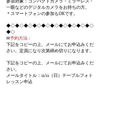
参加対象：コンパクトカメラ・ミラーレス・
一眼などのデジタルカメラをお持ちの方。
＊スマートフォンの参加もOKです。
◆◇◆◇◆◇◆◇◆◇◆◇◆◇◆◇◆◇◆◇
◆◇
✉
予約方法：
下記をコピーの上、メールにてお申込みくだ
さい。定員になり次第締め切りになります。
下記をコピーの上、メールにてお申込みくだ
さい。
メールタイトル：11/11（日）テーブルフォト
レッスン申込
① お名前:（漢字とひらがな）
② 携帯番号:
③ 希望クラス：午前11:00～13:00もしくは午
後14:30～16:30
④ カメラの機種:
＊携帯の方は携帯とご記載ください。
⑤ リクエスト:当日知りたい事などありまし
たらご記入ください