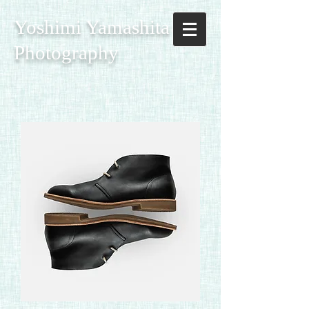
Yoshimi Yamashita
Photography